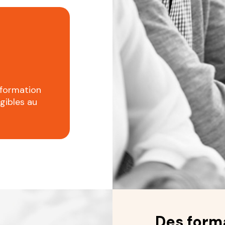
 formation
igibles au
Des forma