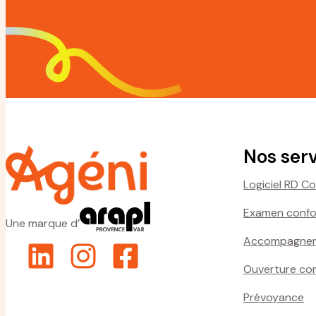
Nos ser
Logiciel RD C
Examen confor
Une marque d’
Accompagnem
Ouverture co
Prévoyance