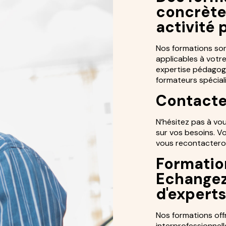
concrète
activité 
Nos formations so
applicables à votre
expertise pédagog
formateurs spéciali
Contacte
N’hésitez pas à vo
sur vos besoins. V
vous recontacteron
Formation
Echangez
d'expert
Nos formations off
interprofessionnell