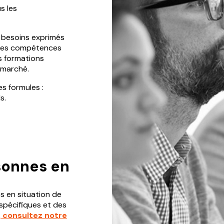
s les
 besoins exprimés
on des compétences
s formations
 marché.
es formules :
s.
rsonnes en
s en situation de
spécifiques et des
, consultez notre