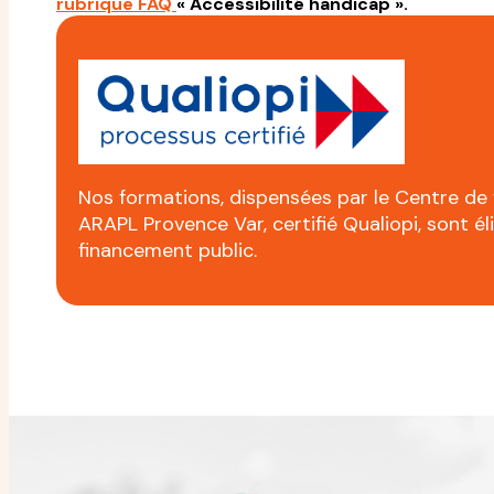
rubrique FAQ
« Accessibilité handicap ».
Nos formations, dispensées par le Centre de
ARAPL Provence Var, certifié Qualiopi, sont él
financement public.