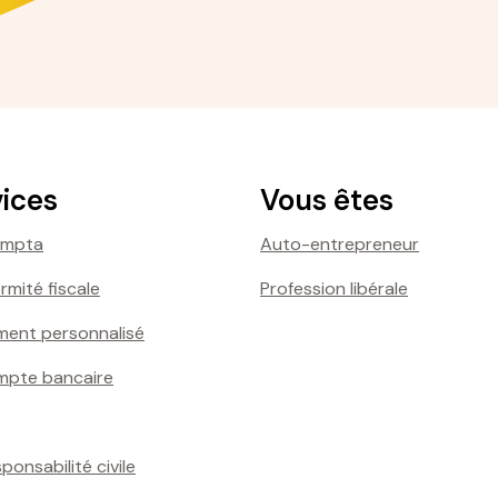
vices
Vous êtes
ompta
Auto-entrepreneur
mité fiscale
Profession libérale
ent personnalisé
mpte bancaire
onsabilité civile