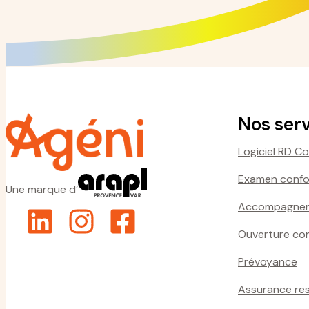
Nos ser
Logiciel RD C
Examen confor
Une marque d’
Accompagnem
Ouverture co
Prévoyance
Assurance resp