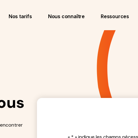
Nos tarifs
Nous connaître
Ressources
ous
rencontrer
«
*
» indique les champs nécess